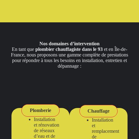
Nos domaines d’intervention
En tant que
plombier chauffagiste dans le 93
et en Île-de-
France, nous proposons une gamme complète de prestations
pour répondre à tous les besoins en installation, entretien et
dépannage :
Plomberie
Chauffage
Installation
Installation
et rénovation
et
de réseaux
remplacement
d’eau et de
de