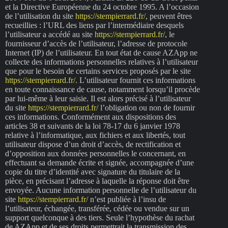
et la Directive Européenne du 24 octobre 1995. A l’occasion
de l’utilisation du site
https://stempierrard.fr/
, peuvent êtres
recueillies : l’URL des liens par l’intermédiaire desquels
l’utilisateur a accédé au site
https://stempierrard.fr/
, le
fournisseur d’accès de l’utilisateur, l’adresse de protocole
Internet (IP) de l’utilisateur. En tout état de cause AZApp ne
collecte des informations personnelles relatives à l’utilisateur
que pour le besoin de certains services proposés par le site
https://stempierrard.fr/
. L’utilisateur fournit ces informations
en toute connaissance de cause, notamment lorsqu’il procède
par lui-même à leur saisie. Il est alors précisé à l’utilisateur
du site
https://stempierrard.fr/
l’obligation ou non de fournir
ces informations. Conformément aux dispositions des
articles 38 et suivants de la loi 78-17 du 6 janvier 1978
relative à l’informatique, aux fichiers et aux libertés, tout
utilisateur dispose d’un droit d’accès, de rectification et
d’opposition aux données personnelles le concernant, en
effectuant sa demande écrite et signée, accompagnée d’une
copie du titre d’identité avec signature du titulaire de la
pièce, en précisant l’adresse à laquelle la réponse doit être
envoyée. Aucune information personnelle de l’utilisateur du
site
https://stempierrard.fr/
n’est publiée à l’insu de
l’utilisateur, échangée, transférée, cédée ou vendue sur un
support quelconque à des tiers. Seule l’hypothèse du rachat
de AZApp et de ses droits permettrait la transmission des