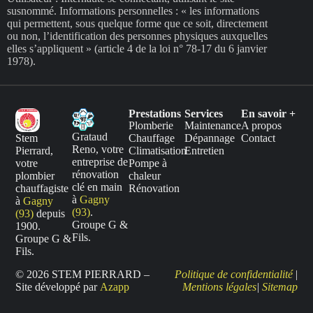
susnommé. Informations personnelles : « les informations
qui permettent, sous quelque forme que ce soit, directement
ou non, l’identification des personnes physiques auxquelles
elles s’appliquent » (article 4 de la loi n° 78-17 du 6 janvier
1978).
Prestations
Services
En savoir +
Plomberie
Maintenance
A propos
Grataud
Chauffage
Dépannage
Contact
Stem
Reno, votre
Climatisation
Entretien
Pierrard,
entreprise de
Pompe à
votre
rénovation
chaleur
plombier
clé en main
Rénovation
chauffagiste
à
Gagny
à
Gagny
(93)
.
(93)
depuis
Groupe G &
1900.
Fils.
Groupe G &
Fils.
© 2026 STEM PIERRARD –
Politique de confidentialité
|
Site développé par
Azapp
Mentions légales
|
Sitemap